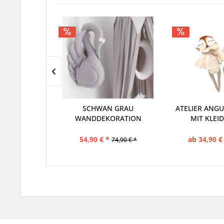
 GRAU
ATELIER ANGUS ROTPANDA
ATELIER A
RATION
MIT KLEID 40 CM...
STOFFTIER ST
C
ab 34,90 € *
32,90 € *
74,90 € *
44,90 € *