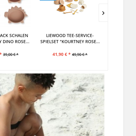
EE-SERVICE-
LIEWOOD TEE-SERVICE-
LIEWOOD 
URTNEY ROSE...
SPIELSET "KOURTNEY BLUE...
BADESPIEL
B
*
41,90 € *
24,90 €
49,90 € *
49,90 € *