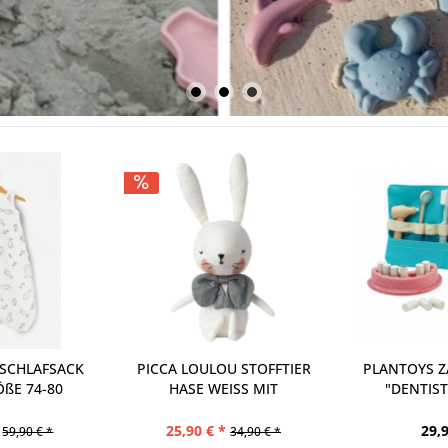
U STOFFTIER
PLANTOYS ZAHNARZT-SET
PLANTOYS FR
ISS MIT
"DENTIST SET" 3493
HOLZ
ENKBOX
29,90 € *
29,9
34,90 € *