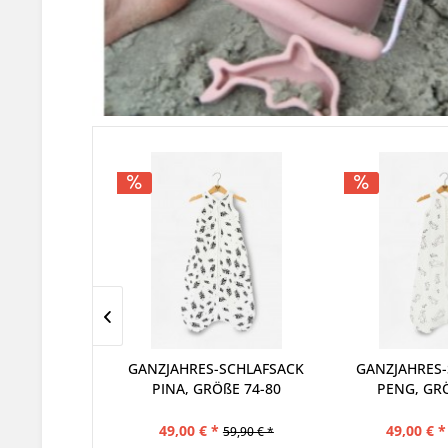
SCHLAFSACK
GANZJAHRES-SCHLAFSACK
PICCA LOULO
E 74-80
PENG, GRÖßE 74-80
HASE WE
GESCH
49,00 € *
25,90 € *
59,90 € *
59,90 € *