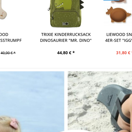
ERRUCKSACK
LIEWOOD SNACK SCHALEN
LIEWOOD T
 "MR. DINO"
4ER-SET "IGGY DINO ROSE...
SPIELSET "KO
 € *
31,80 € *
41,90 € 
39,00 € *