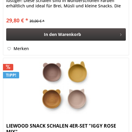
lustiger! Diese Schalen sind in wunderschönen Farben
erhältlich und ideal für Brei, Müsli und kleine Snacks. Die
Schalen...
29,80 € *
39,00 € *
In den
Warenkorb
Merken
TIPP!
LIEWOOD SNACK SCHALEN 4ER-SET "IGGY ROSE
MIX"